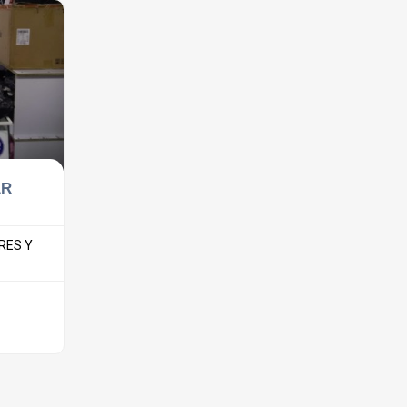
AR
RES Y