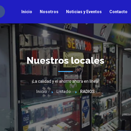
Inicio
Nosotros
Noticias y Eventos
Contacto
Nuestros locales
¡La calidad y el ahorro ahora en línea!
Inicio
Listado
RADIOS